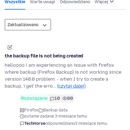
Wszystkie
Warte uwagi
Odpowiedziano
Więcej
the backup file is not being created
helloooo i am experiencing an issue with firefox
where backup (Firefox Backup) is not working since
version 148.0 problem: - when I try to create a
backup, i get the erro…
(czytaj dalej)
Rozwiązane
10
80
Firefox
Backup data
pytanie zadane 3 miesiące temu
TechHorse
odpowiedziano
3 miesiące temu