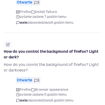
Otwarte
1
Firefox
Install failure
pytanie zadane 7 godzin temu
wxie
odpowiedziano
5 godzin temu
How do you control the background of firefox? Light
or dark?
How do you conrol the background of firefox? Light
or darkness?
Otwarte
1
Firefox
Browser appearance
pytanie zadane 5 godzin temu
wxie
odpowiedziano
5 godzin temu