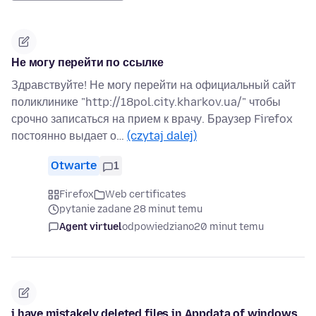
Не могу перейти по ссылке
Здравствуйте! Не могу перейти на официальный сайт
поликлинике "http://18pol.city.kharkov.ua/" чтобы
срочно записаться на прием к врачу. Браузер Firefox
постоянно выдает о…
(czytaj dalej)
Otwarte
1
Firefox
Web certificates
pytanie zadane 28 minut temu
Agent virtuel
odpowiedziano
20 minut temu
i have mistakely deleted files in Appdata of windows