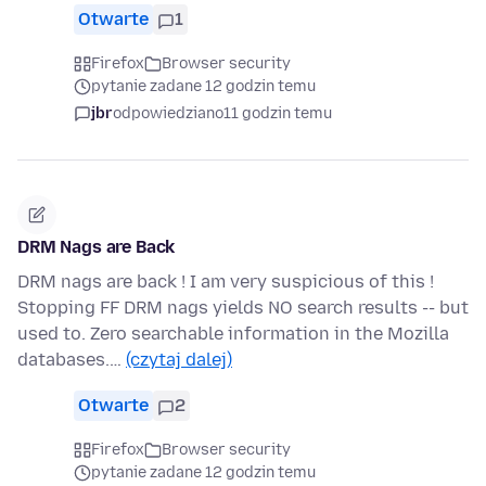
Otwarte
1
Firefox
Browser security
pytanie zadane 12 godzin temu
jbr
odpowiedziano
11 godzin temu
DRM Nags are Back
DRM nags are back ! I am very suspicious of this !
Stopping FF DRM nags yields NO search results -- but
used to. Zero searchable information in the Mozilla
databases.…
(czytaj dalej)
Otwarte
2
Firefox
Browser security
pytanie zadane 12 godzin temu