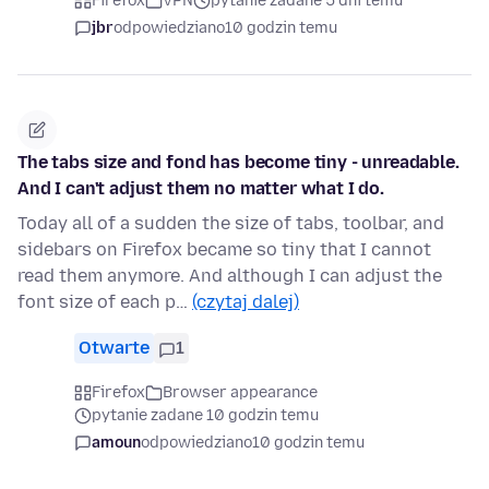
Firefox
VPN
pytanie zadane 5 dni temu
jbr
odpowiedziano
10 godzin temu
The tabs size and fond has become tiny - unreadable.
And I can't adjust them no matter what I do.
Today all of a sudden the size of tabs, toolbar, and
sidebars on Firefox became so tiny that I cannot
read them anymore. And although I can adjust the
font size of each p…
(czytaj dalej)
Otwarte
1
Firefox
Browser appearance
pytanie zadane 10 godzin temu
amoun
odpowiedziano
10 godzin temu