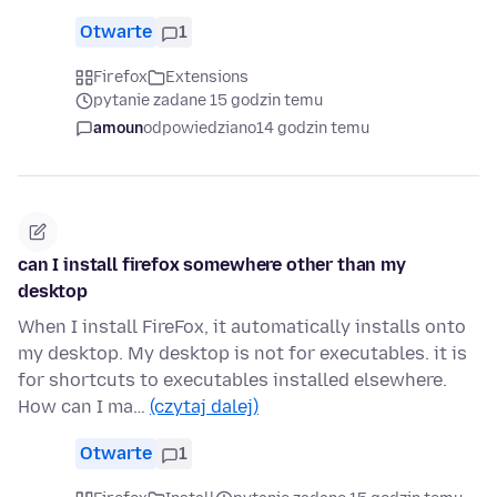
Otwarte
1
Firefox
Extensions
pytanie zadane 15 godzin temu
amoun
odpowiedziano
14 godzin temu
can I install firefox somewhere other than my
desktop
When I install FireFox, it automatically installs onto
my desktop. My desktop is not for executables. it is
for shortcuts to executables installed elsewhere.
How can I ma…
(czytaj dalej)
Otwarte
1