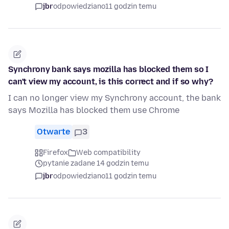
jbr
odpowiedziano
11 godzin temu
Synchrony bank says mozilla has blocked them so I
can't view my account, is this correct and if so why?
I can no longer view my Synchrony account, the bank
says Mozilla has blocked them use Chrome
Otwarte
3
Firefox
Web compatibility
pytanie zadane 14 godzin temu
jbr
odpowiedziano
11 godzin temu