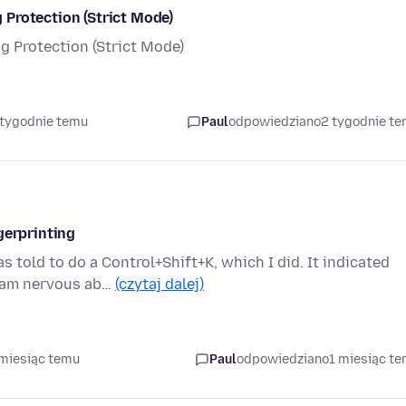
Protection (Strict Mode)
 Protection (Strict Mode)
 tygodnie temu
Paul
odpowiedziano
2 tygodnie t
gerprinting
told to do a Control+Shift+K, which I did. It indicated
I am nervous ab…
(czytaj dalej)
 miesiąc temu
Paul
odpowiedziano
1 miesiąc t