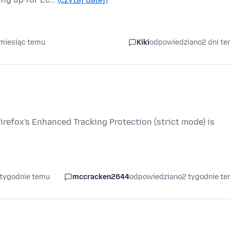
 miesiąc temu
Kiki
odpowiedziano
2 dni t
Firefox's Enhanced Tracking Protection (strict mode) is
 tygodnie temu
mccracken2644
odpowiedziano
2 tygodnie t