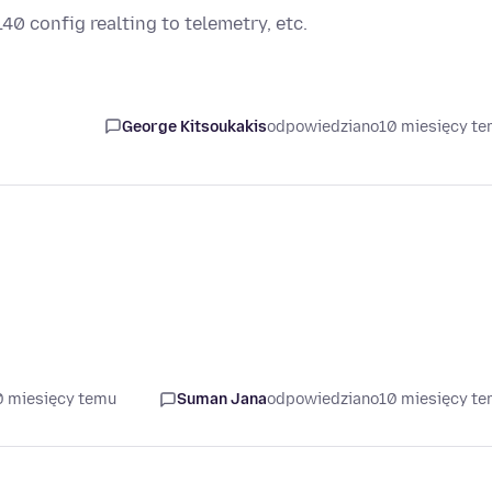
140 config realting to telemetry, etc.
George Kitsoukakis
odpowiedziano
10 miesięcy t
0 miesięcy temu
Suman Jana
odpowiedziano
10 miesięcy t