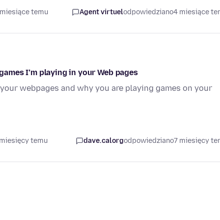
 miesiące temu
Agent virtuel
odpowiedziano
4 miesiące t
games I’m playing in your Web pages
 your webpages and why you are playing games on your
 miesięcy temu
dave.calorg
odpowiedziano
7 miesięcy t