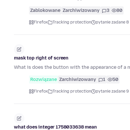
Zablokowane
Zarchiwizowany
3
80
Firefox
Tracking protection
pytanie zadane 8
mask top right of screen
What is does the button with the appearance of a m
Rozwiązane
Zarchiwizowany
1
50
Firefox
Tracking protection
pytanie zadane 9
what does integer 1758033638 mean