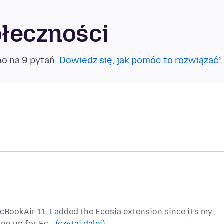
ołeczności
no na 9 pytań.
Dowiedz się, jak pomóc to rozwiązać!
cBookAir 11. I added the Ecosia extension since it's my
ping up for Ec…
(czytaj dalej)