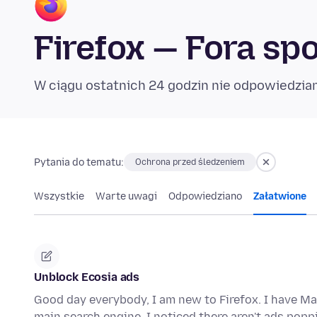
Firefox — Fora sp
W ciągu ostatnich 24 godzin nie odpowiedzia
Pytania do tematu:
Ochrona przed śledzeniem
Wszystkie
Warte uwagi
Odpowiedziano
Załatwione
Unblock Ecosia ads
Good day everybody, I am new to Firefox. I have Ma
main search engine. I noticed there aren't ads pop