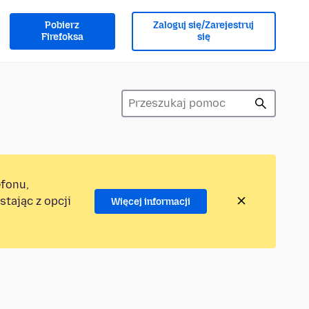
Pobierz
Zaloguj się/Zarejestruj
Firefoksa
się
efonu,
tając z opcji
Więcej informacji