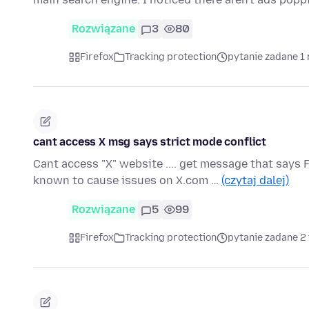
Rozwiązane
3
80
Firefox
Tracking protection
pytanie zadane 1
cant access X msg says strict mode conflict
Cant access "X" website .... get message that says 
known to cause issues on X.com …
(czytaj dalej)
Rozwiązane
5
99
Firefox
Tracking protection
pytanie zadane 2