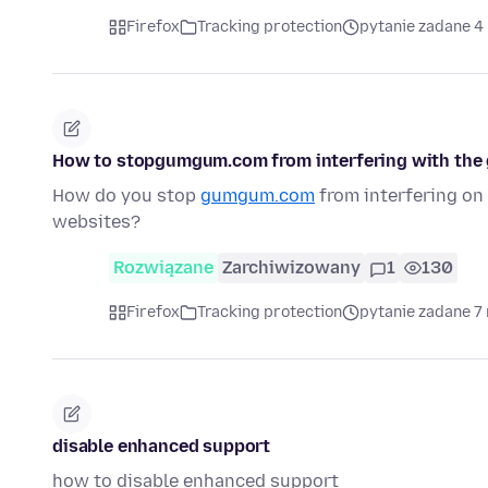
Firefox
Tracking protection
pytanie zadane 4
How to stopgumgum.com from interfering with the 
How do you stop
gumgum.com
from interfering on
websites?
Rozwiązane
Zarchiwizowany
1
130
Firefox
Tracking protection
pytanie zadane 7
disable enhanced support
how to disable enhanced support