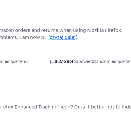
Amazon orders and returns when using Mozilla Firefox.
roblems, I am now p…
(czytaj dalej)
 miesiące temu
SuMo Bot
odpowiedziano
2 miesiące t
"Firefox Enhanced Tracking" icon? Or is it better not to hid