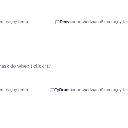
 miesięcy temu
Denys
odpowiedziano
8 miesięcy t
ask do when I click it?
 miesięcy temu
TyDraniu
odpowiedziano
9 miesięcy t