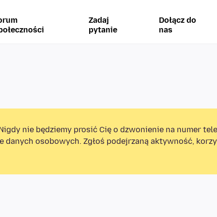
orum
Zadaj
Dołącz do
połeczności
pytanie
nas
Nigdy nie będziemy prosić Cię o dzwonienie na numer tel
e danych osobowych. Zgłoś podejrzaną aktywność, korzys