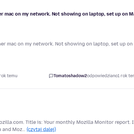
er mac on my network. Not showing on laptop, set up on M
her mac on my network. Not showing on laptop, set up on
 rok temu
Tomatoshadow2
odpowiedziano
1 rok t
zilla.com. Title is: Your monthly Mozilla Monitor report. 
on and Moz…
(czytaj dalej)