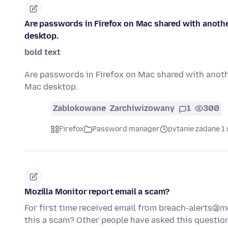
Are passwords in Firefox on Mac shared with anoth
desktop.
bold text
Are passwords in Firefox on Mac shared with anot
Mac desktop.
Zablokowane
Zarchiwizowany
1
300
Firefox
Password manager
pytanie zadane 1
Mozilla Monitor report email a scam?
For first time received email from breach-alerts@mo
this a scam? Other people have asked this questi