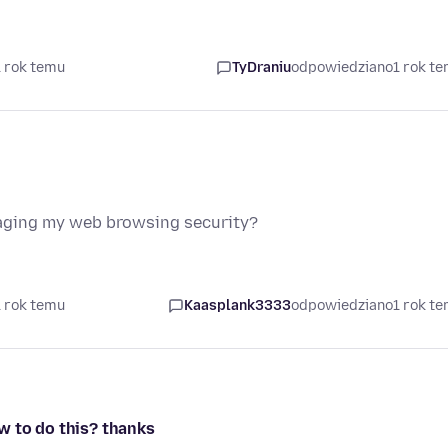
1 rok temu
TyDraniu
odpowiedziano
1 rok t
aging my web browsing security?
1 rok temu
Kaasplank3333
odpowiedziano
1 rok t
w to do this? thanks