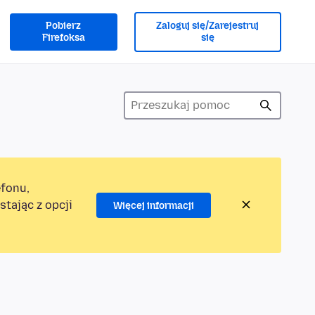
Pobierz
Zaloguj się/Zarejestruj
Firefoksa
się
efonu,
tając z opcji
Więcej informacji