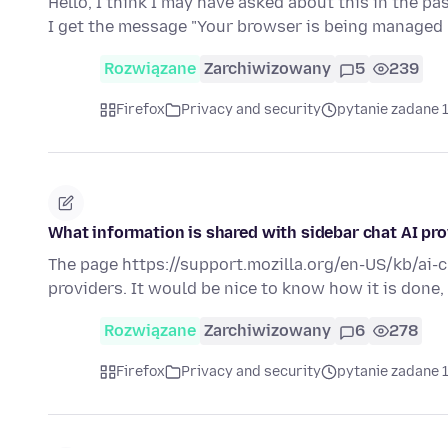
Hello, I think I may have asked about this in the pa
I get the message "Your browser is being managed
Rozwiązane
Zarchiwizowany
5
239
Firefox
Privacy and security
pytanie zadane 
What information is shared with sidebar chat AI pro
The page https://support.mozilla.org/en-US/kb/ai-ch
providers. It would be nice to know how it is done
Rozwiązane
Zarchiwizowany
6
278
Firefox
Privacy and security
pytanie zadane 