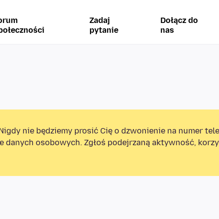
orum
Zadaj
Dołącz do
połeczności
pytanie
nas
Nigdy nie będziemy prosić Cię o dzwonienie na numer tel
e danych osobowych. Zgłoś podejrzaną aktywność, korzys