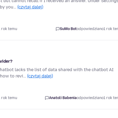
st but cannot recall if I received an answer. Under Settings
 by you…
(czytaj dalej)
1 rok temu
SuMo Bot
odpowiedziano
1 rok t
vider?
atbot lacks the list of data shared with the chatbot AI
, how to revi…
(czytaj dalej)
1 rok temu
Anatoli Babenia
odpowiedziano
1 rok t