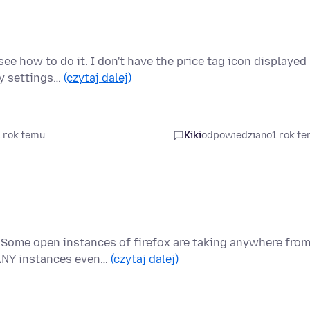
ee how to do it. I don't have the price tag icon displayed
my settings…
(czytaj dalej)
1 rok temu
Kiki
odpowiedziano
1 rok t
 Some open instances of firefox are taking anywhere fro
ANY instances even…
(czytaj dalej)