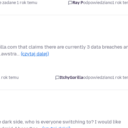
e zadane 1 rok temu
Ray P
odpowiedziano
1 rok t
la.com that claims there are currently 3 data breaches a
-2.awstra…
(czytaj dalej)
1 rok temu
ItchyGorilla
odpowiedziano
1 rok t
 dark side, who is everyone switching to? I would like