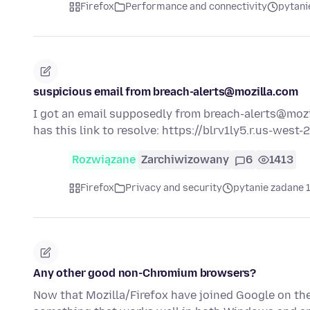
Firefox
Performance and connectivity
pytani
suspicious email from breach-alerts@mozilla.com
I got an email supposedly from breach-alerts@mozil
has this link to resolve: https://blrv1ly5.r.us-west
Rozwiązane
Zarchiwizowany
6
1413
Firefox
Privacy and security
pytanie zadane 
Any other good non-Chromium browsers?
Now that Mozilla/Firefox have joined Google on the