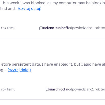
e. This week I was blocked, as my computer may be blocki
 find and…
(czytaj dalej)
1 rok temu
Helene Rubinoff
odpowiedziano
1 rok t
 store persistent data. I have enabled it, but I also have al
ing …
(czytaj dalej)
1 rok temu
siardnicolai
odpowiedziano
1 rok t