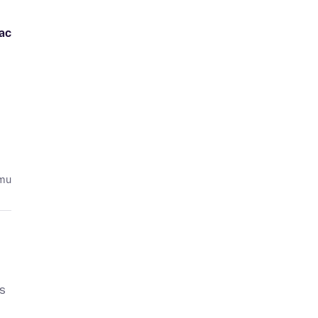
ac
emu
Is