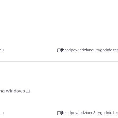
mu
jbr
odpowiedziano
3 tygodnie t
ing Windows 11
mu
jbr
odpowiedziano
3 tygodnie t