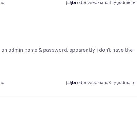
mu
jbr
odpowiedziano
3 tygodnie t
ts an admin name & password. apparently i don't have the
mu
jbr
odpowiedziano
3 tygodnie t