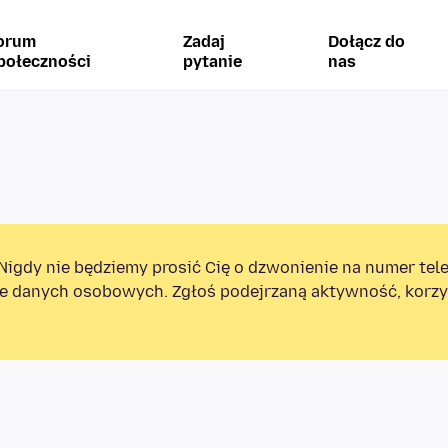
orum
Zadaj
Dołącz do
połeczności
pytanie
nas
Nigdy nie będziemy prosić Cię o dzwonienie na numer tel
e danych osobowych. Zgłoś podejrzaną aktywność, korzys