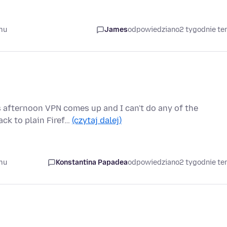
mu
James
odpowiedziano
2 tygodnie t
s afternoon VPN comes up and I can't do any of the
ck to plain Firef…
(czytaj dalej)
mu
Konstantina Papadea
odpowiedziano
2 tygodnie t