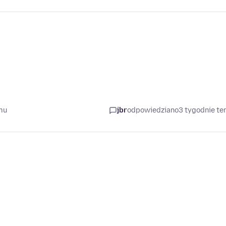
mu
jbr
odpowiedziano
3 tygodnie t