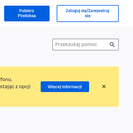
Pobierz
Zaloguj się/Zarejestruj
Firefoksa
się
efonu,
tając z opcji
Więcej informacji