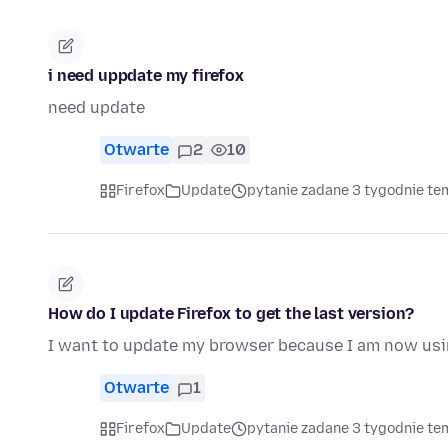
i need uppdate my firefox
need update
Otwarte
2
10
Firefox
Update
pytanie zadane 3 tygodnie te
How do I update Firefox to get the last version?
I want to update my browser because I am now us
Otwarte
1
Firefox
Update
pytanie zadane 3 tygodnie te