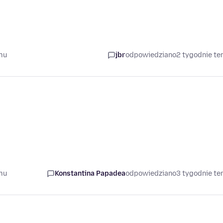
mu
jbr
odpowiedziano
2 tygodnie t
mu
Konstantina Papadea
odpowiedziano
3 tygodnie t