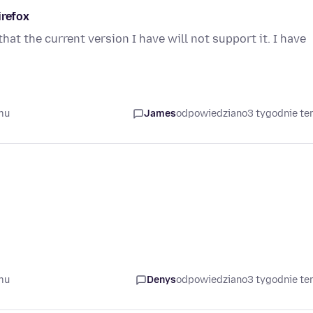
irefox
at the current version I have will not support it. I have
mu
James
odpowiedziano
3 tygodnie t
mu
Denys
odpowiedziano
3 tygodnie t