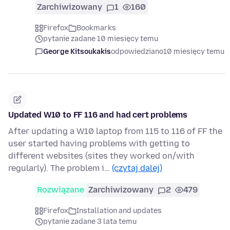
Zarchiwizowany
1
160
Firefox
Bookmarks
pytanie zadane 10 miesięcy temu
George Kitsoukakis
odpowiedziano
10 miesięcy temu
Updated W10 to FF 116 and had cert problems
After updating a W10 laptop from 115 to 116 of FF the
user started having problems with getting to
different websites (sites they worked on/with
regularly). The problem i…
(czytaj dalej)
Rozwiązane
Zarchiwizowany
2
479
Firefox
Installation and updates
pytanie zadane 3 lata temu