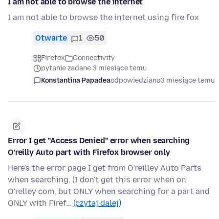
I am not able to browse the internet
I am not able to browse the internet using fire fox
Otwarte
1
50
Firefox
Connectivity
pytanie zadane 3 miesiące temu
Konstantina Papadea
odpowiedziano
3 miesiące temu
Error I get "Access Denied" error when searching
O'reilly Auto part with Firefox browser only
Here's the error page I get from O'reilley Auto Parts
when searching. (I don't get this error when on
O'relley com, but ONLY when searching for a part and
ONLY with Firef…
(czytaj dalej)