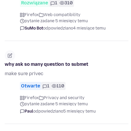
Rozwiązane
1
310
Firefox
Web compatibility
pytanie zadane 5 miesięcy temu
SuMo Bot
odpowiedziano
4 miesiące temu
why ask so many question to submet
make sure privec
Otwarte
1
110
Firefox
Privacy and security
pytanie zadane 5 miesięcy temu
Paul
odpowiedziano
5 miesięcy temu