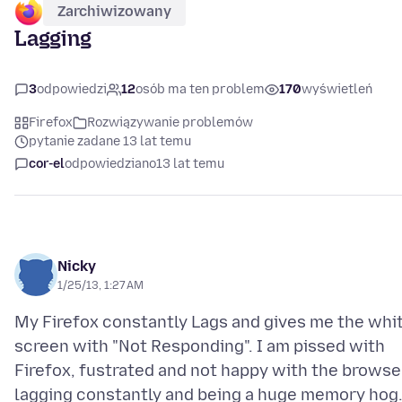
Zarchiwizowany
Lagging
3
odpowiedzi
12
osób ma ten problem
170
wyświetleń
Firefox
Rozwiązywanie problemów
pytanie zadane 13 lat temu
cor-el
odpowiedziano
13 lat temu
Nicky
1/25/13, 1:27 AM
My Firefox constantly Lags and gives me the whi
screen with "Not Responding". I am pissed with
Firefox, fustrated and not happy with the browse