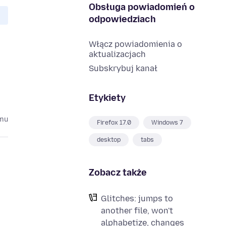
Obsługa powiadomień o
odpowiedziach
Włącz powiadomienia o
aktualizacjach
Subskrybuj kanał
Etykiety
emu
Firefox 17.0
Windows 7
desktop
tabs
Zobacz także
Glitches: jumps to
another file, won't
alphabetize, changes