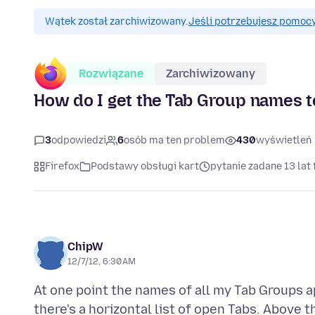
Wątek został zarchiwizowany.
Jeśli potrzebujesz pomocy
Rozwiązane
Zarchiwizowany
How do I get the Tab Group names t
3
odpowiedzi
6
osób ma ten problem
430
wyświetleń
Firefox
Podstawy obsługi kart
pytanie zadane 13 lat
ChipW
12/7/12, 6:30 AM
At one point the names of all my Tab Groups a
there's a horizontal list of open Tabs. Above t