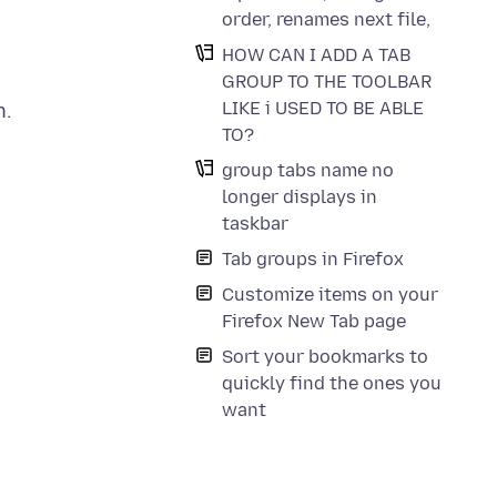
order, renames next file,
HOW CAN I ADD A TAB
GROUP TO THE TOOLBAR
LIKE i USED TO BE ABLE
n.
TO?
group tabs name no
longer displays in
taskbar
Tab groups in Firefox
Customize items on your
Firefox New Tab page
Sort your bookmarks to
quickly find the ones you
want