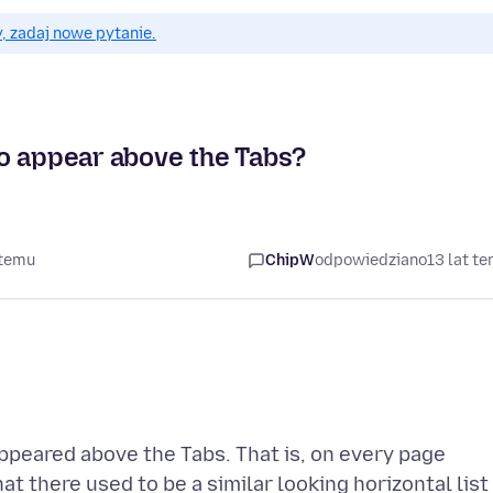
, zadaj nowe pytanie.
o appear above the Tabs?
 temu
ChipW
odpowiedziano
13 lat t
ppeared above the Tabs. That is, on every page
hat there used to be a similar looking horizontal list