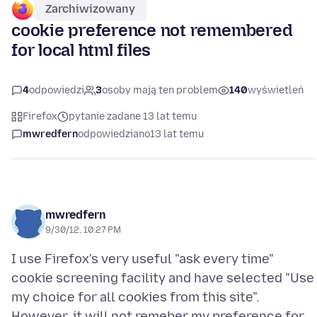
Zarchiwizowany
cookie preference not remembered
for local html files
4
odpowiedzi
3
osoby mają ten problem
140
wyświetleń
Firefox
pytanie zadane 13 lat temu
mwredfern
odpowiedziano
13 lat temu
mwredfern
9/30/12, 10:27 PM
I use Firefox's very useful "ask every time"
cookie screening facility and have selected "Use
my choice for all cookies from this site".
However, it will not remeber my preference for