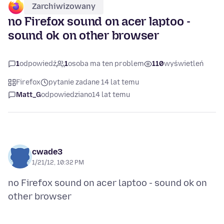
Zarchiwizowany
no Firefox sound on acer laptoo -
sound ok on other browser
1
odpowiedź
1
osoba ma ten problem
110
wyświetleń
Firefox
pytanie zadane 14 lat temu
Matt_G
odpowiedziano
14 lat temu
cwade3
1/21/12, 10:32 PM
no Firefox sound on acer laptoo - sound ok on