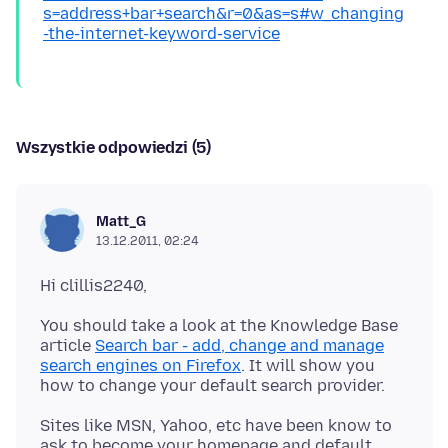
s=address+bar+search&r=0&as=s#w_changing
-the-internet-keyword-service
Wszystkie odpowiedzi (5)
Matt_G
13.12.2011, 02:24
You should take a look at the Knowledge Base
article
Search bar - add, change and manage
search engines on Firefox
. It will show you
Sites like MSN, Yahoo, etc have been know to
ask to become your homepage and default