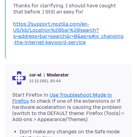
Thanks for clarifying. I should have caught
https://support.mozilla.com/en-
US/kb/Location%20bar%20search?
s=address+bar+search&r=0&as=s#w_changing
-the-internet-keyword-service
Moderator
cor-el
13.12.2011, 03:44
Start Firefox in
Use Troubleshoot Mode in
Firefox
to check if one of the extensions or if
hardware acceleration is causing the problem
(switch to the DEFAULT theme: Firefox (Tools) >
Don't make any changes on the Safe mode