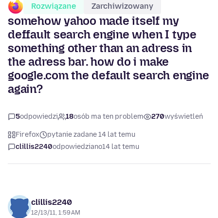
Rozwiązane
Zarchiwizowany
somehow yahoo made itself my
deffault search engine when I type
something other than an adress in
the adress bar. how do i make
google.com the default search engine
again?
5
odpowiedzi
18
osób ma ten problem
270
wyświetleń
Firefox
pytanie zadane 14 lat temu
clillis2240
odpowiedziano
14 lat temu
clillis2240
12/13/11, 1:59 AM