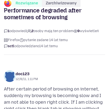
Rozwiązane
Zarchiwizowany
Performance degraded after
sometimes of browsing
1
odpowiedź
2
osoby mają ten problem
9
wyświetleń
Firefox
pytanie zadane 14 lat temu
sctl
odpowiedziano
14 lat temu
doc123
12/8/11, 1:11 PM
After certain period of browsing on internet,
suddenly my browsing is becoming slow and I
am not able to open right click. If I am clicking
right click then blank tab is showing without