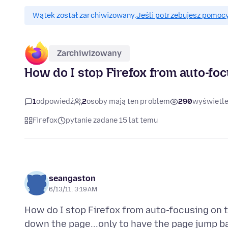
Wątek został zarchiwizowany.
Jeśli potrzebujesz pomocy
Zarchiwizowany
How do I stop Firefox from auto-foc
1
odpowiedź
2
osoby mają ten problem
290
wyświetl
Firefox
pytanie zadane 15 lat temu
seangaston
6/13/11, 3:19 AM
How do I stop Firefox from auto-focusing on t
down the page...only to have the page jump bac