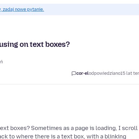
, zadaj nowe pytanie.
using on text boxes?
eń
cor-el
odpowiedziano
15 lat t
ext boxes? Sometimes as a page is loading, I scroll
k to where there is a text box, with a blinking