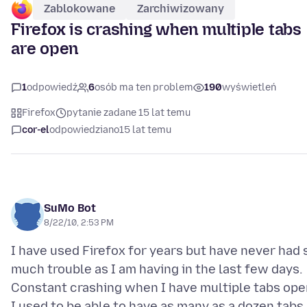
Zablokowane
Zarchiwizowany
Firefox is crashing when multiple tabs
are open
1
odpowiedź
6
osób ma ten problem
190
wyświetleń
Firefox
pytanie zadane 15 lat temu
cor-el
odpowiedziano
15 lat temu
SuMo Bot
8/22/10, 2:53 PM
I have used Firefox for years but have never had 
much trouble as I am having in the last few days.
Constant crashing when I have multiple tabs ope
I used to be able to have as many as a dozen tabs