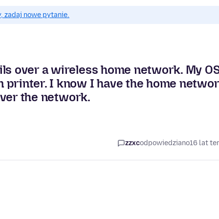
, zadaj nowe pytanie.
ils over a wireless home network. My O
 printer. I know I have the home netwo
 over the network.
zzxc
odpowiedziano
16 lat t