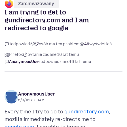
Zarchiwizowany
I am trying to get to
gundirectory.com and I am
redirected to google
1
odpowiedź
7
osób ma ten problem
49
wyświetleń
Firefox
pytanie zadane 16 lat temu
AnonymousUser
odpowiedziano
16 lat temu
AnonymousUser
5/3/10, 2:38 AM
Every time I try to go to
gundirectory.com
,
mozilla immediately re-directs me to