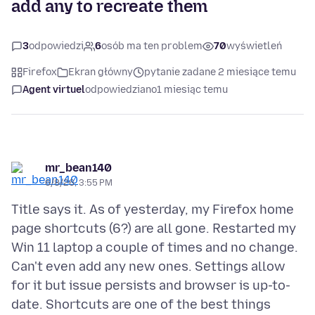
add any to recreate them
3
odpowiedzi
6
osób ma ten problem
70
wyświetleń
Firefox
Ekran główny
pytanie zadane 2 miesiące temu
Agent virtuel
odpowiedziano
1 miesiąc temu
mr_bean140
6/8/26, 3:55 PM
Title says it. As of yesterday, my Firefox home
page shortcuts (6?) are all gone. Restarted my
Win 11 laptop a couple of times and no change.
Can't even add any new ones. Settings allow
for it but issue persists and browser is up-to-
date. Shortcuts are one of the best things