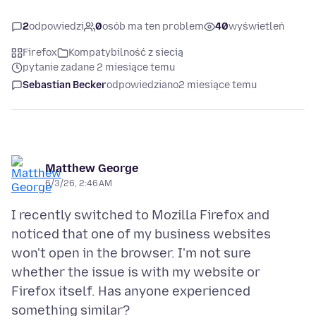
2
odpowiedzi
0
osób ma ten problem
40
wyświetleń
Firefox
Kompatybilność z siecią
pytanie zadane 2 miesiące temu
Sebastian Becker
odpowiedziano
2 miesiące temu
Matthew George
6/3/26, 2:46 AM
I recently switched to Mozilla Firefox and
noticed that one of my business websites
won't open in the browser. I'm not sure
whether the issue is with my website or
Firefox itself. Has anyone experienced