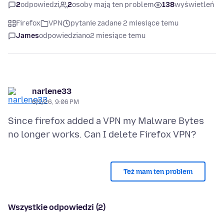
2
odpowiedzi
2
osoby mają ten problem
138
wyświetleń
Firefox
VPN
pytanie zadane 2 miesiące temu
James
odpowiedziano
2 miesiące temu
narlene33
6/1/26, 9:06 PM
Since firefox added a VPN my Malware Bytes
Też mam ten problem
Wszystkie odpowiedzi (2)