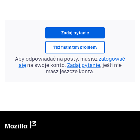
Zadaj pytanie
Też mam ten problem
Aby odpowiadać na posty, musisz
zalogować
się
na swoje konto.
Zadaj pytanie
, jeśli nie
masz jeszcze konta.