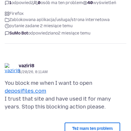
1
odpowiedź
0
osób ma ten problem
40
wyświetleń
Firefox
Zablokowana aplikacja/usługa/strona internetowa
pytanie zadane 2 miesiące temu
SuMo Bot
odpowiedziano
2 miesiące temu
vaziri8
5/20/26, 8:11 AM
You block me when I want to open
deposifiles.com
I trust that site and have used it for many
Też mam ten problem