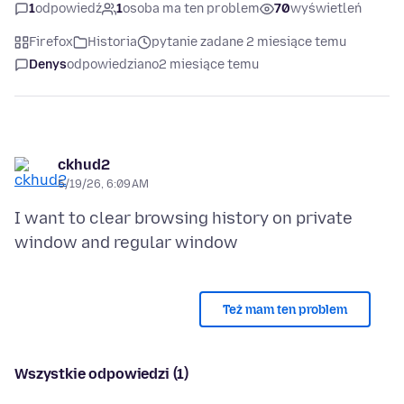
1
odpowiedź
1
osoba ma ten problem
70
wyświetleń
Firefox
Historia
pytanie zadane 2 miesiące temu
Denys
odpowiedziano
2 miesiące temu
ckhud2
5/19/26, 6:09 AM
I want to clear browsing history on private
Też mam ten problem
Wszystkie odpowiedzi (1)