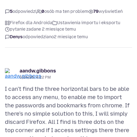
5
odpowiedzi
0
osób ma ten problem
79
wyświetleń
Firefox dla Androida
Ustawienia importu i eksportu
pytanie zadane 2 miesiące temu
Denys
odpowiedziano
2 miesiące temu
aandw.gibbons
5/14/26, 4:22 PM
I can't find the three horizontal bars to be able
to access any menu, to enable me to import
the passwords and bookmarks from chrome. If
there's no simple solution to this, I will simply
discard Firefox. All I find is three dots on the
top corner and if I access settings there there