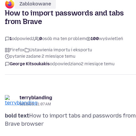
Zablokowane
How to import passwords and tabs
from Brave
1
odpowiedź
0
osób ma ten problem
100
wyświetleń
Firefox
Ustawienia importu i eksportu
pytanie zadane 2 miesiące temu
George Kitsoukakis
odpowiedziano
2 miesiące temu
terryblanding
5/13/26, 11:07 AM
bold text
How to import tabs and passwords from