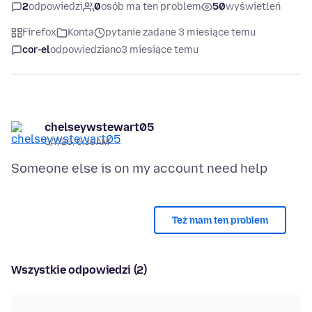
2
odpowiedzi
0
osób ma ten problem
50
wyświetleń
Firefox
Konta
pytanie zadane 3 miesiące temu
cor-el
odpowiedziano
3 miesiące temu
chelseywstewart05
5/7/26, 5:36 AM
Też mam ten problem
Wszystkie odpowiedzi (2)