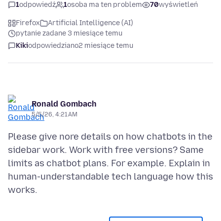
1
odpowiedź
1
osoba ma ten problem
70
wyświetleń
Firefox
Artificial Intelligence (AI)
pytanie zadane 3 miesiące temu
Kiki
odpowiedziano
2 miesiące temu
Ronald Gombach
5/5/26, 4:21 AM
Please give nore details on how chatbots in the
sidebar work. Work with free versions? Same
limits as chatbot plans. For example. Explain in
human-understandable tech language how this