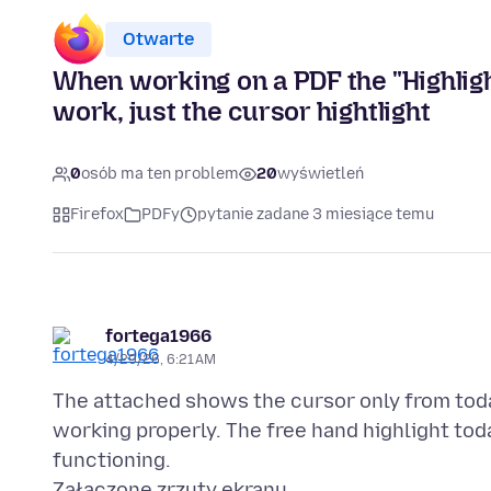
Otwarte
When working on a PDF the "Highlight
work, just the cursor hightlight
0
osób ma ten problem
20
wyświetleń
Firefox
PDFy
pytanie zadane 3 miesiące temu
fortega1966
4/29/26, 6:21 AM
The attached shows the cursor only from tod
working properly. The free hand highlight toda
Załączone zrzuty ekranu