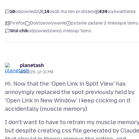
10
odpowiedzi
14
osób ma ten problem
434
wyświetlenia
Firefox
Dostosowywanie
pytanie zadane 3 miesiące temu
Wol-chik
odpowiedziano
1 miesiąc temu
planetash
4/23/26, 12:31 PM
Hi. Now that the 'Open Link in Split View' has
annoyingly replaced the spot previously held by
'Open Link in New Window' i keep clicking on it
I don't want to have to retrain my muscle memory
but despite creating css file generated by Claud