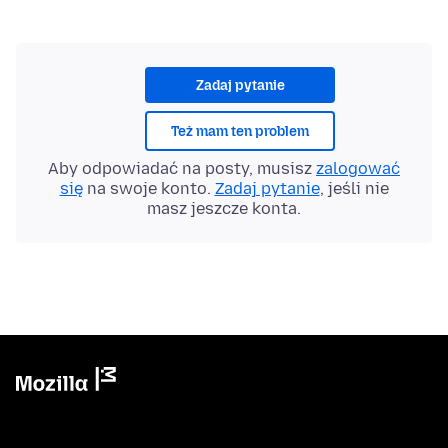
Zadaj pytanie
Też mam ten problem
Aby odpowiadać na posty, musisz
zalogować
się
na swoje konto.
Zadaj pytanie
, jeśli nie
masz jeszcze konta.