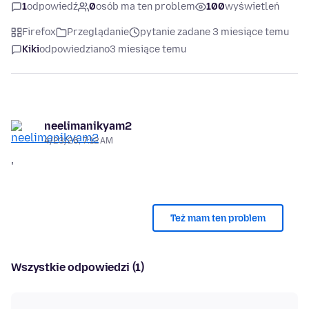
1
odpowiedź
0
osób ma ten problem
100
wyświetleń
Firefox
Przeglądanie
pytanie zadane 3 miesiące temu
Kiki
odpowiedziano
3 miesiące temu
neelimanikyam2
4/23/26, 7:12 AM
'
Też mam ten problem
Wszystkie odpowiedzi (1)