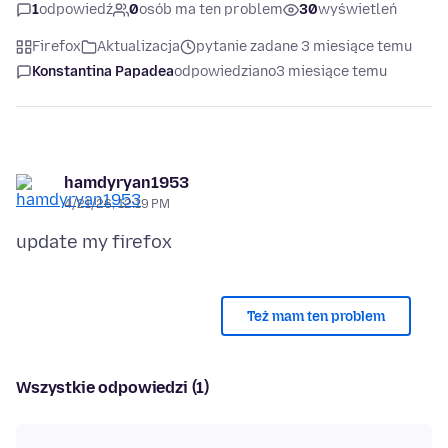
1
odpowiedź
0
osób ma ten problem
30
wyświetleń
Firefox
Aktualizacja
pytanie zadane 3 miesiące temu
Konstantina Papadea
odpowiedziano
3 miesiące temu
hamdyryan1953
4/21/26, 12:19 PM
Też mam ten problem
Wszystkie odpowiedzi (1)