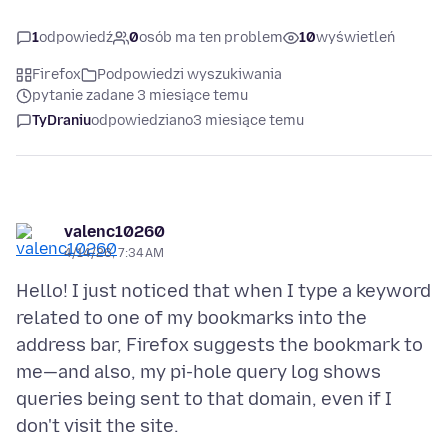
1
odpowiedź
0
osób ma ten problem
10
wyświetleń
Firefox
Podpowiedzi wyszukiwania
pytanie zadane 3 miesiące temu
TyDraniu
odpowiedziano
3 miesiące temu
valenc10260
4/14/26, 7:34 AM
Hello! I just noticed that when I type a keyword
related to one of my bookmarks into the
address bar, Firefox suggests the bookmark to
me—and also, my pi-hole query log shows
queries being sent to that domain, even if I