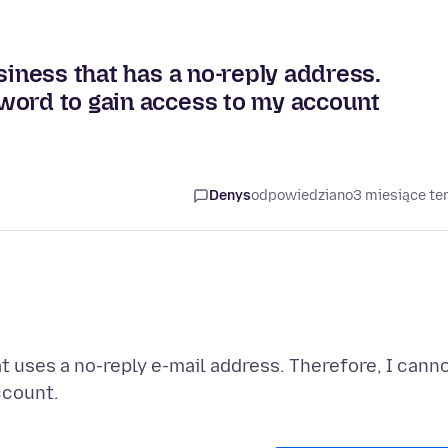
siness that has a no-reply address.
word to gain access to my account
Denys
odpowiedziano
3 miesiące t
t uses a no-reply e-mail address. Therefore, I cann