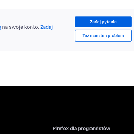
Zadaj pytanie
ę
na swoje konto.
Zadaj
Też mam ten problem
Firefox dla programistów