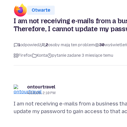
Otwarte
I am not receiving e-mails from a bu
Therefore, I cannot update my pass
1
odpowiedź
2
osoby mają ten problem
30
wyświetleń
Firefox
Konta
pytanie zadane 3 miesiące temu
ontourtravel
4/13/26, 2:10 PM
I am not receiving e-mails from a business tha