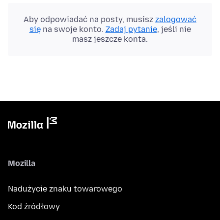
Aby odpowiadać na posty, musisz
zalogować
się
na swoje konto.
Zadaj pytanie
, jeśli nie
masz jeszcze konta.
Mozilla
Nadużycie znaku towarowego
Kod źródłowy