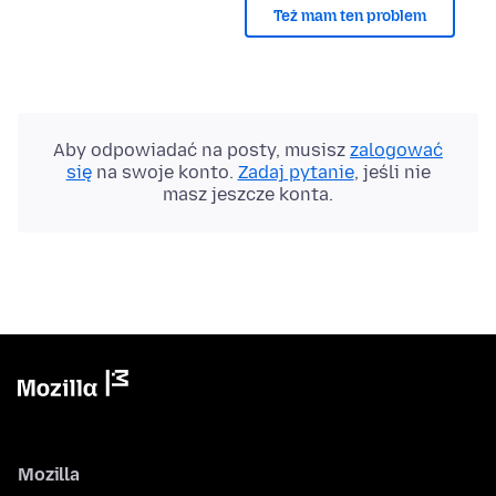
Też mam ten problem
Aby odpowiadać na posty, musisz
zalogować
się
na swoje konto.
Zadaj pytanie
, jeśli nie
masz jeszcze konta.
Mozilla