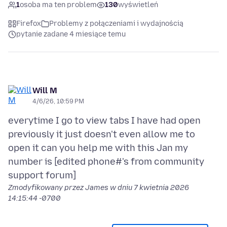
1
osoba ma ten problem
130
wyświetleń
Firefox
Problemy z połączeniami i wydajnością
pytanie zadane 4 miesiące temu
Will M
4/6/26, 10:59 PM
everytime I go to view tabs I have had open
previously it just doesn't even allow me to
open it can you help me with this Jan my
number is [edited phone#'s from community
Zmodyfikowany przez James w dniu
7 kwietnia 2026
14:15:44 -0700