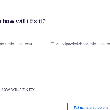
ow will i fix it?
ane 4 miesiące temu
Paul
odpowiedziano
4 miesiące t
Też mam ten problem