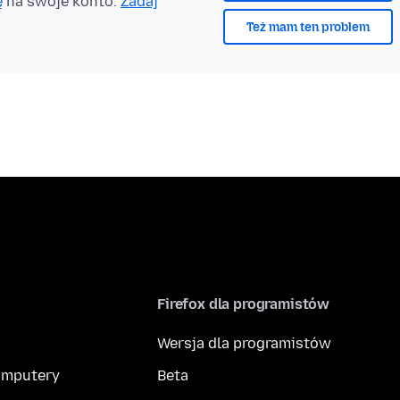
ę
na swoje konto.
Zadaj
Też mam ten problem
Firefox dla programistów
Wersja dla programistów
komputery
Beta