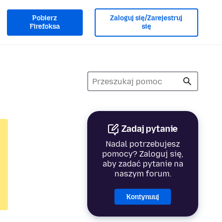
Pobierz
Zaloguj się/Zarejestruj
Firefoksa
się
Zadaj pytanie
Nadal potrzebujesz
pomocy? Zaloguj się,
aby zadać pytanie na
naszym forum.
Kontynuuj