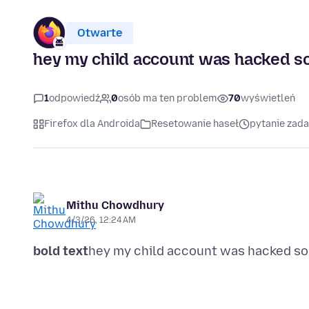
Otwarte
hey my child account was hacked so h
1
odpowiedź
0
osób ma ten problem
70
wyświetleń
Firefox dla Androida
Resetowanie haseł
pytanie zad
Mithu Chowdhury
4/3/26, 12:24 AM
bold text