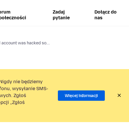
orum
Zadaj
Dołącz do
połeczności
pytanie
nas
d account was hacked so...
Nigdy nie będziemy
efonu, wysyłanie SMS-
wych. Zgłoś
Więcej informacji
pcji „Zgłoś