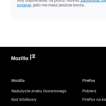
Aby odpowiadać na posty, musisz
zalogować si
pytanie
, jeśli nie masz jeszcze konta.
Mozilla
Firefox
Nadużycie znaku towarowego
Pobierz
Kod źródłowy
Firefox na 