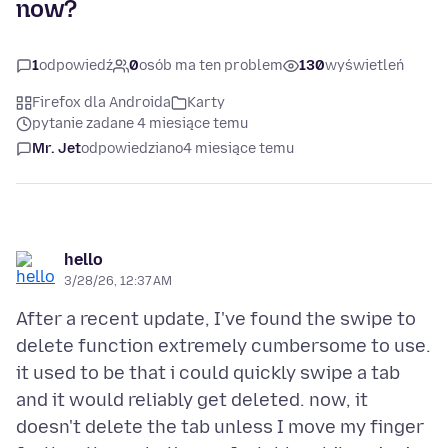
now?
1
odpowiedź
0
osób ma ten problem
130
wyświetleń
Firefox dla Androida
Karty
pytanie zadane 4 miesiące temu
Mr. Jet
odpowiedziano
4 miesiące temu
hello
3/28/26, 12:37 AM
After a recent update, I've found the swipe to
delete function extremely cumbersome to use.
it used to be that i could quickly swipe a tab
and it would reliably get deleted. now, it
doesn't delete the tab unless I move my finger