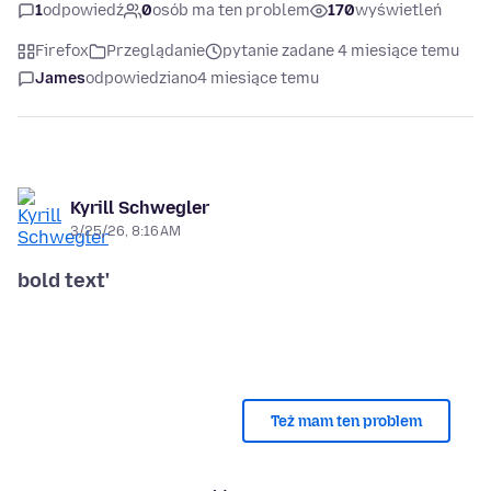
1
odpowiedź
0
osób ma ten problem
170
wyświetleń
Firefox
Przeglądanie
pytanie zadane 4 miesiące temu
James
odpowiedziano
4 miesiące temu
Kyrill Schwegler
3/25/26, 8:16 AM
bold text'
Też mam ten problem