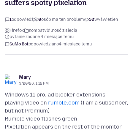
suffers spotty pixelation
1
odpowiedź
0
osób ma ten problem
50
wyświetleń
Firefox
Kompatybilność z siecią
pytanie zadane 4 miesiące temu
SuMo Bot
odpowiedziano
4 miesiące temu
Mary
3/20/26, 1:12 PM
Windows 11 pro, ad blocker extensions
playing video on
rumble.com
(I am a subscriber,
but not Premium)
Rumble video flashes green
Pixelation appears on the rest of the monitor