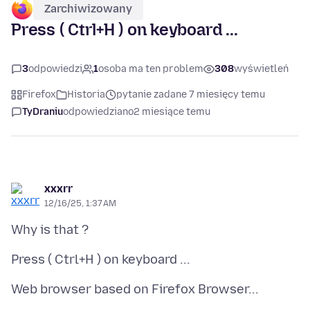
Zarchiwizowany
Press ( Ctrl+H ) on keyboard ...
3
odpowiedzi
1
osoba ma ten problem
308
wyświetleń
Firefox
Historia
pytanie zadane 7 miesięcy temu
TyDraniu
odpowiedziano
2 miesiące temu
xxxrr
12/16/25, 1:37 AM