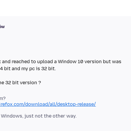
ków
ox and reached to upload a Window 10 version but was
4 bit and my pc is 32 bit.
om?
irefox.com/download/all/desktop-release/