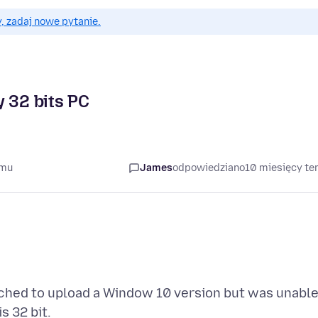
, zadaj nowe pytanie.
y 32 bits PC
emu
James
odpowiedziano
10 miesięcy t
ached to upload a Window 10 version but was unabl