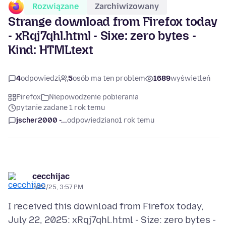
Rozwiązane
Zarchiwizowany
Strange download from Firefox today
- xRqj7qhl.html - Sixe: zero bytes -
Kind: HTMLtext
4
odpowiedzi
5
osób ma ten problem
1689
wyświetleń
Firefox
Niepowodzenie pobierania
pytanie zadane 1 rok temu
jscher2000 -...
odpowiedziano
1 rok temu
cecchijac
7/22/25, 3:57 PM
I received this download from Firefox today,
July 22, 2025: xRqj7qhl.html - Size: zero bytes -