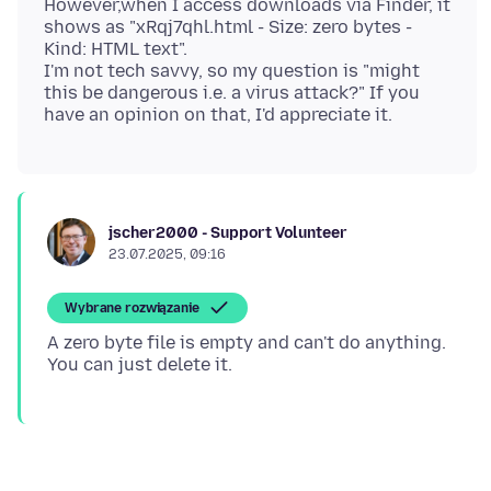
However,when I access downloads via Finder, it
shows as "xRqj7qhl.html - Size: zero bytes -
Kind: HTML text".
I'm not tech savvy, so my question is "might
this be dangerous i.e. a virus attack?" If you
jscher2000 - Support Volunteer
23.07.2025, 09:16
Wybrane rozwiązanie
A zero byte file is empty and can't do anything.