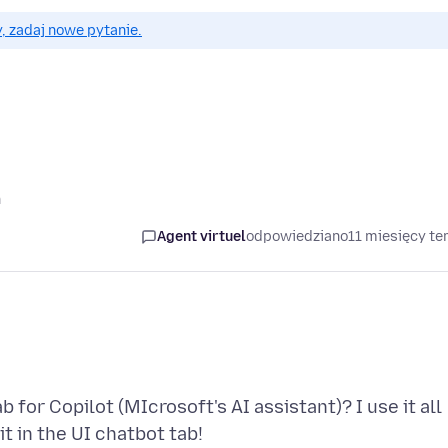
, zadaj nowe pytanie.
ń
Agent virtuel
odpowiedziano
11 miesięcy t
 for Copilot (MIcrosoft's AI assistant)? I use it all