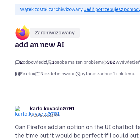
Wątek został zarchiwizowany.
Jeśli potrzebujesz pomocy
Zarchiwizowany
add an new AI
2
odpowiedzi
1
osoba ma ten problem
360
wyświetle
Firefox
Niezdefiniowane
pytanie zadane 1 rok temu
karlo.kuvacic0701
5/18/25, 1:11 AM
Can Firefox add an option on the UI chatbot tab