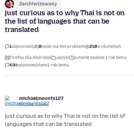
Zarchiwizowany
just curious as to why Thai is not on
the list of languages that can be
translated
1
odpowiedź
0
osób ma ten problem
210
wyświetleń
Firefox dla Androida
Języki
pytanie zadane 1 rok temu
Kiki
odpowiedziano
1 rok temu
michaelmounts127
5/13/25, 9:11 PM
just curious as to why Thai is not on the list of