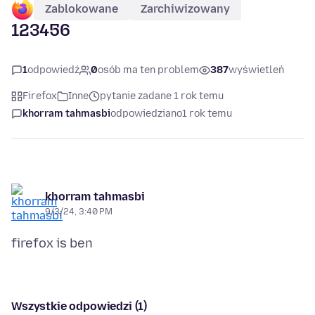
Zablokowane
Zarchiwizowany
123456
1
odpowiedź
0
osób ma ten problem
387
wyświetleń
Firefox
Inne
pytanie zadane 1 rok temu
khorram tahmasbi
odpowiedziano
1 rok temu
khorram tahmasbi
9/3/24, 3:40 PM
Wszystkie odpowiedzi (1)