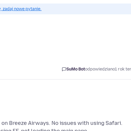
, zadaj nowe pytanie.
SuMo Bot
odpowiedziano
1 rok t
 on Breeze Airways. No issues with using Safari.