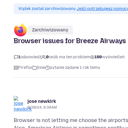
Wątek został zarchiwizowany.
Jeśli potrzebujesz pomocy
Zarchiwizowany
Browser issues for Breeze Airways
1
odpowiedź
0
osób ma ten problem
180
wyświetleń
Firefox
Inne
pytanie zadane 1 rok temu
jose newkirk
8/30/24, 8:30 AM
Browser is not letting me choose the airports