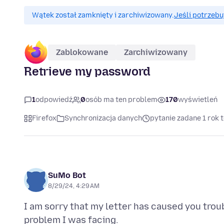
Wątek został zamknięty i zarchiwizowany.
Jeśli potrzebu
Zablokowane
Zarchiwizowany
Retrieve my password
1
odpowiedź
0
osób ma ten problem
170
wyświetleń
Firefox
Synchronizacja danych
pytanie zadane 1 rok 
SuMo Bot
8/29/24, 4:29 AM
I am sorry that my letter has caused you troub
problem I was facing.