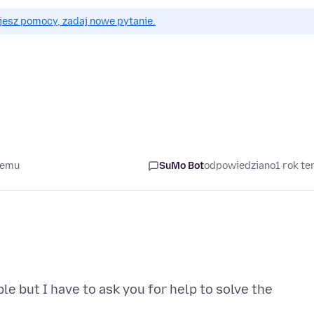
jesz pomocy, zadaj nowe pytanie.
temu
SuMo Bot
odpowiedziano
1 rok t
le but I have to ask you for help to solve the