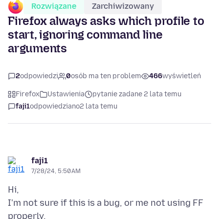
Rozwiązane
Zarchiwizowany
Firefox always asks which profile to
start, ignoring command line
arguments
2
odpowiedzi
0
osób ma ten problem
466
wyświetleń
Firefox
Ustawienia
pytanie zadane 2 lata temu
faji1
odpowiedziano
2 lata temu
faji1
7/28/24, 5:50 AM
Hi,
I'm not sure if this is a bug, or me not using FF