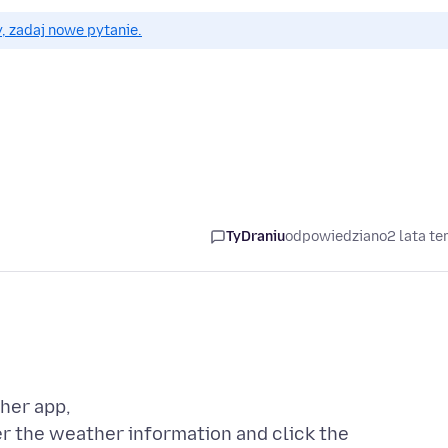
, zadaj nowe pytanie.
TyDraniu
odpowiedziano
2 lata t
her app,
er the weather information and click the