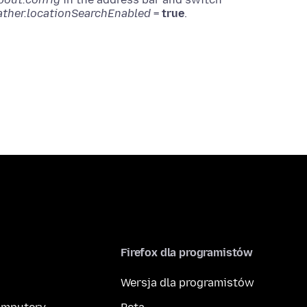
ather.locationSearchEnabled
=
true
Firefox dla programistów
Wersja dla programistów