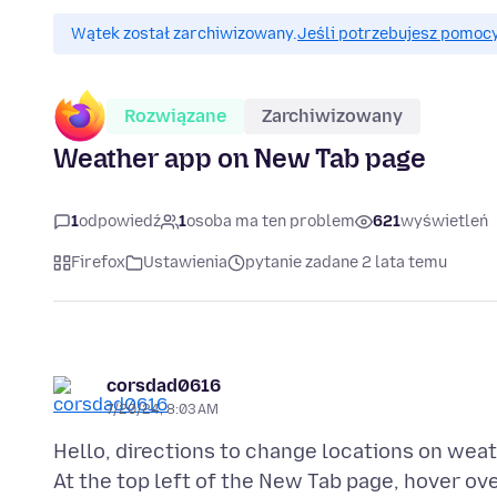
Wątek został zarchiwizowany.
Jeśli potrzebujesz pomocy
Rozwiązane
Zarchiwizowany
Weather app on New Tab page
1
odpowiedź
1
osoba ma ten problem
621
wyświetleń
Firefox
Ustawienia
pytanie zadane 2 lata temu
corsdad0616
7/20/24, 8:03 AM
Hello, directions to change locations on weat
At the top left of the New Tab page, hover ov