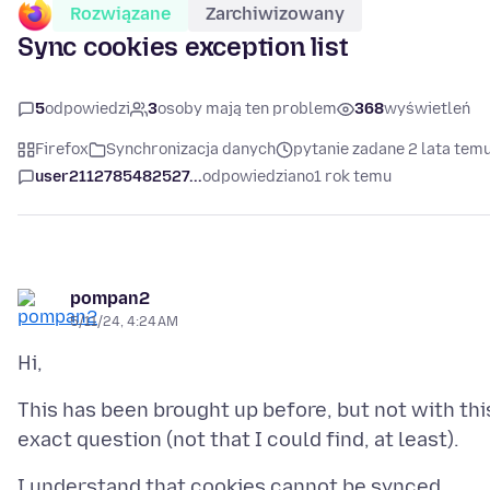
Rozwiązane
Zarchiwizowany
Sync cookies exception list
5
odpowiedzi
3
osoby mają ten problem
368
wyświetleń
Firefox
Synchronizacja danych
pytanie zadane 2 lata tem
user2112785482527...
odpowiedziano
1 rok temu
pompan2
5/11/24, 4:24 AM
This has been brought up before, but not with thi
I understand that cookies cannot be synced