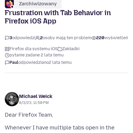
Zarchiwizowany
Frustration with Tab Behavior in
Firefox iOS App
3
odpowiedzi
2
osoby mają ten problem
220
wyświetleń
Firefox dla systemu iOS
Zakładki
pytanie zadane 2 lata temu
Paul
odpowiedziano
2 lata temu
Michael Weick
9/3/23, 11:50 PM
Whenever I have multiple tabs open in the