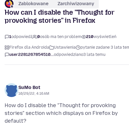
Zablokowane
Zarchiwizowany
How can I disable the "Thought for
provoking stories" in Firefox
1
odpowiedź
0
osób ma ten problem
210
wyświetleń
Firefox dla Androida
Ustawienia
pytanie zadane 3 lata te
user2281267854510...
odpowiedziano
3 lata temu
SuMo Bot
10/29/22, 4:16 AM
How do I disable the "Thought for provoking
stories" section which displays on Firefox by